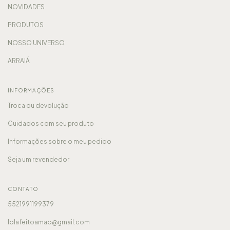
NOVIDADES
PRODUTOS
NOSSO UNIVERSO
ARRAIÁ
INFORMAÇÕES
Troca ou devolução
Cuidados com seu produto
Informações sobre o meu pedido
Seja um revendedor
CONTATO
5521991199379
lolafeitoamao@gmail.com