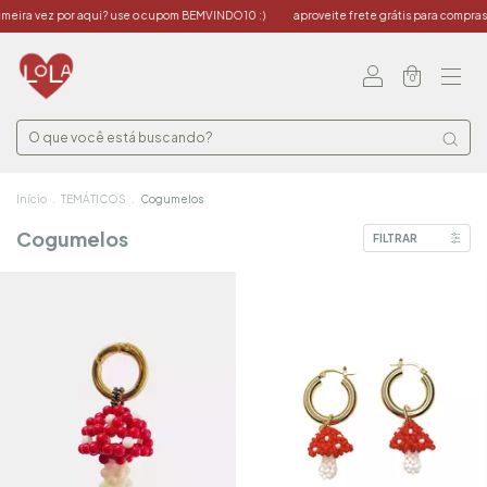
ra vez por aqui? use o cupom BEMVINDO10 :)
aproveite frete grátis para compras a p
0
Início
.
TEMÁTICOS
.
Cogumelos
Cogumelos
FILTRAR